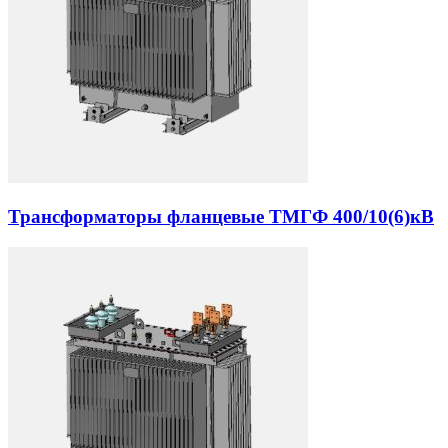
Трансформаторы фланцевые ТМГФ 400/10(6)кВ