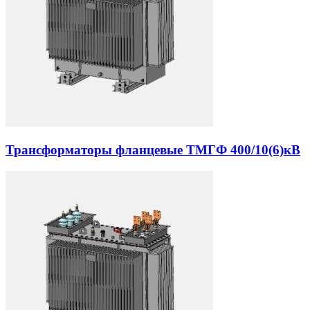
Трансформаторы фланцевые ТМГФ 400/10(6)кВ