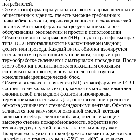
потребителей.
Сухие трансформаторы устанавливаются в промышленных и
общественных зданиях, где есть высокие требования к
пожаробезопасности, взрывозщищенности и экологической
чистоте. Эти трансформаторы требуют минимального
обслуживания, экономичны и просты в использовании.
Обмотки низкого напряжения (НН) в сухих трансформаторах
типа ТСЗЛ изготавливаются из алюминиевой (медной)
фольги или провода. Каждый виток обмотки изолируется
специальным термостойким материалом, который при
термообработке склеивается с материалом проводника. После
этого обмотки пропитываются эпоксидным смоляным
составом и запекаются, в результате чего образуется
монолитный цилиндрический блок.
Обмотка высокого напряжения (ВН) в трансформаторе ТСЗЛ
состоит из нескольких секций, каждая из которых намотана
алюминиевой или медной фольгой и изолирована
термостойкими пленками. Для дополнительной прочности
обмотка усиливается стеклобандажными лентами. Обмотка
заливается под вакуумом эпоксидной смолой, которая
включает в себя различные добавки, обеспечивающие
высокую степень пожаробезопасности, эффективную
теплопередачу и устойчивость к тепловым нагрузкам.
Во время эксплуатации трансформатор может подвергаться
воздействию температуры от -25ºС до +40ºС, а во время