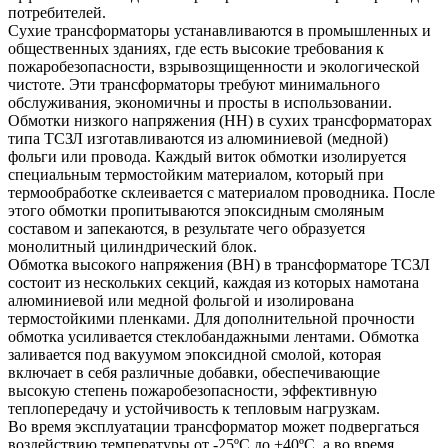
потребителей.
Сухие трансформаторы устанавливаются в промышленных и
общественных зданиях, где есть высокие требования к
пожаробезопасности, взрывозщищенности и экологической
чистоте. Эти трансформаторы требуют минимального
обслуживания, экономичны и просты в использовании.
Обмотки низкого напряжения (НН) в сухих трансформаторах
типа ТСЗЛ изготавливаются из алюминиевой (медной)
фольги или провода. Каждый виток обмотки изолируется
специальным термостойким материалом, который при
термообработке склеивается с материалом проводника. После
этого обмотки пропитываются эпоксидным смоляным
составом и запекаются, в результате чего образуется
монолитный цилиндрический блок.
Обмотка высокого напряжения (ВН) в трансформаторе ТСЗЛ
состоит из нескольких секций, каждая из которых намотана
алюминиевой или медной фольгой и изолирована
термостойкими пленками. Для дополнительной прочности
обмотка усиливается стеклобандажными лентами. Обмотка
заливается под вакуумом эпоксидной смолой, которая
включает в себя различные добавки, обеспечивающие
высокую степень пожаробезопасности, эффективную
теплопередачу и устойчивость к тепловым нагрузкам.
Во время эксплуатации трансформатор может подвергаться
воздействию температуры от -25ºС до +40ºС, а во время