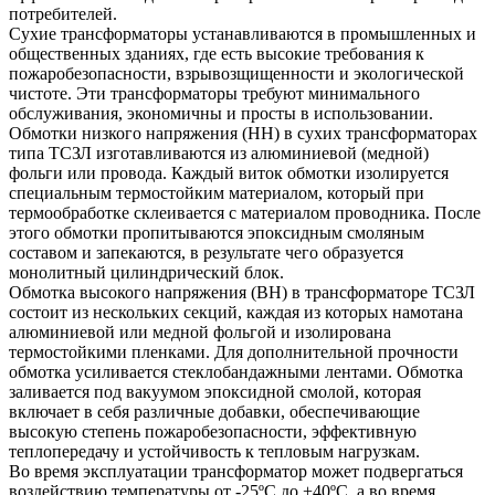
потребителей.
Сухие трансформаторы устанавливаются в промышленных и
общественных зданиях, где есть высокие требования к
пожаробезопасности, взрывозщищенности и экологической
чистоте. Эти трансформаторы требуют минимального
обслуживания, экономичны и просты в использовании.
Обмотки низкого напряжения (НН) в сухих трансформаторах
типа ТСЗЛ изготавливаются из алюминиевой (медной)
фольги или провода. Каждый виток обмотки изолируется
специальным термостойким материалом, который при
термообработке склеивается с материалом проводника. После
этого обмотки пропитываются эпоксидным смоляным
составом и запекаются, в результате чего образуется
монолитный цилиндрический блок.
Обмотка высокого напряжения (ВН) в трансформаторе ТСЗЛ
состоит из нескольких секций, каждая из которых намотана
алюминиевой или медной фольгой и изолирована
термостойкими пленками. Для дополнительной прочности
обмотка усиливается стеклобандажными лентами. Обмотка
заливается под вакуумом эпоксидной смолой, которая
включает в себя различные добавки, обеспечивающие
высокую степень пожаробезопасности, эффективную
теплопередачу и устойчивость к тепловым нагрузкам.
Во время эксплуатации трансформатор может подвергаться
воздействию температуры от -25ºС до +40ºС, а во время