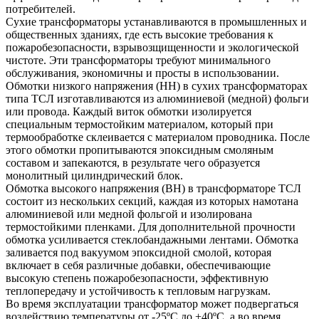
потребителей.
Сухие трансформаторы устанавливаются в промышленных и
общественных зданиях, где есть высокие требования к
пожаробезопасности, взрывозщищенности и экологической
чистоте. Эти трансформаторы требуют минимального
обслуживания, экономичны и просты в использовании.
Обмотки низкого напряжения (НН) в сухих трансформаторах
типа ТСЛ изготавливаются из алюминиевой (медной) фольги
или провода. Каждый виток обмотки изолируется
специальным термостойким материалом, который при
термообработке склеивается с материалом проводника. После
этого обмотки пропитываются эпоксидным смоляным
составом и запекаются, в результате чего образуется
монолитный цилиндрический блок.
Обмотка высокого напряжения (ВН) в трансформаторе ТСЛ
состоит из нескольких секций, каждая из которых намотана
алюминиевой или медной фольгой и изолирована
термостойкими пленками. Для дополнительной прочности
обмотка усиливается стеклобандажными лентами. Обмотка
заливается под вакуумом эпоксидной смолой, которая
включает в себя различные добавки, обеспечивающие
высокую степень пожаробезопасности, эффективную
теплопередачу и устойчивость к тепловым нагрузкам.
Во время эксплуатации трансформатор может подвергаться
воздействию температуры от -25ºС до +40ºС, а во время